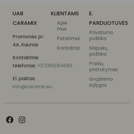
UAB
KLIENTAMS
E.
CARAMIX
PARDUOTUVĖS
Apie
mus
Privatumo
Pramonės pr.
Patarimai
politika
4A, Kaunas
Kontaktai
Slapukų
politika
Kontaktinis
Prekių
telefonas:
+37065064093
pristatymas
El. paštas:
Grąžinimo
sąlygos
info@caramix.eu