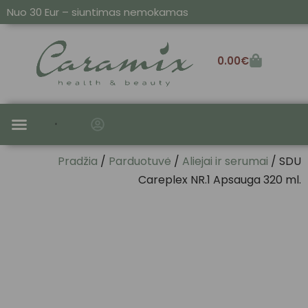
Nuo 30 Eur – siuntimas nemokamas
0.00
€
SAUSIEMS IR PAŽEISTIEMS
ALIEJAI IR SERUMAI
Pradžia
/
Parduotuvė
/
Aliejai ir serumai
/ SDU
Careplex NR.1 Apsauga 320 ml.