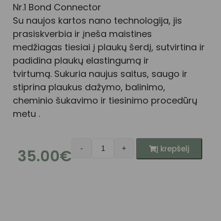
Nr.1 Bond Connector
Su naujos kartos nano technologija, jis
prasiskverbia ir įneša maistines
medžiagas tiesiai į plaukų šerdį, sutvirtina ir
padidina plaukų elastingumą ir
tvirtumą. Sukuria naujus saitus, saugo ir
stiprina plaukus dažymo, balinimo,
cheminio šukavimo ir tiesinimo procedūrų
metu .
Į krepšelį
-
+
35.00
€