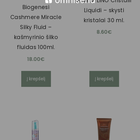
SEMI DI LINO Cristalli
Biogenesi
Liquidi – skysti
Cashmere Miracle
kristalai 30 ml.
Silky Fluid –
8.60
€
kašmyrinio šilko
fluidas 100ml.
18.00
€
Į krepšelį
Į krepšelį