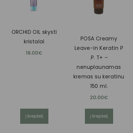
ORCHID OIL skysti
POSA Creamy
kristalai
Leave-in Keratin P
18.00
€
.P. T+ –
nenuplaunamas
kremas su keratinu
150 ml.
20.00
€
Į krepšelį
Į krepšelį