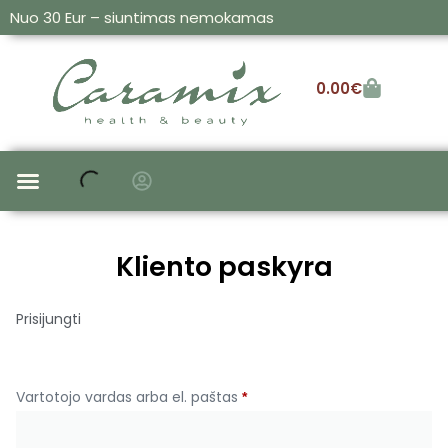
Nuo 30 Eur – siuntimas nemokamas
0.00
€
SAUSIEMS IR PAŽEISTIEMS
ALIEJAI IR SERUMAI
Kliento paskyra
Prisijungti
Vartotojo vardas arba el. paštas
*