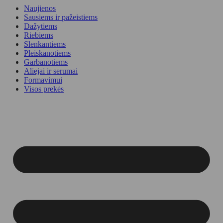
Naujienos
Sausiems ir pažeistiems
Dažytiems
Riebiems
Slenkantiems
Pleiskanotiems
Garbanotiems
Aliejai ir serumai
Formavimui
Visos prekės