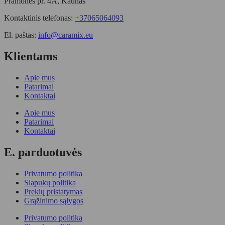
Pramonės pr. 4A, Kaunas
Kontaktinis telefonas:
+37065064093
El. paštas:
info@caramix.eu
Klientams
Apie mus
Patarimai
Kontaktai
Apie mus
Patarimai
Kontaktai
E. parduotuvės
Privatumo politika
Slapukų politika
Prekių pristatymas
Grąžinimo sąlygos
Privatumo politika