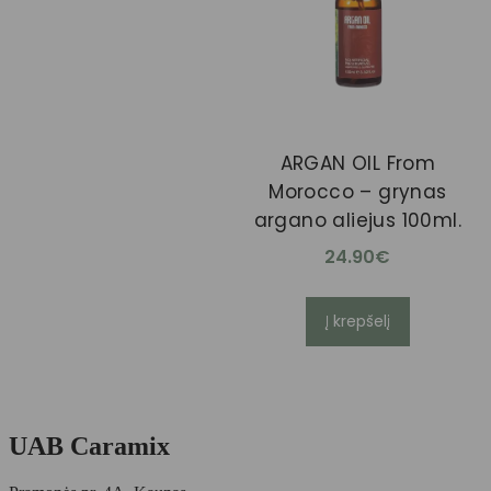
ARGAN OIL From
Morocco – grynas
argano aliejus 100ml.
24.90
€
Į krepšelį
UAB Caramix