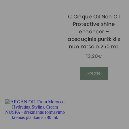
C Cinque Oil Non Oil
Protective shine
enhancer –
apsauginis purškiklis
nuo karščio 250 ml.
13.20
€
Į krepšelį