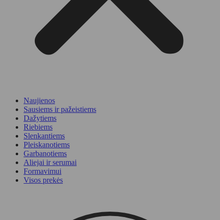
Naujienos
Sausiems ir pažeistiems
Dažytiems
Riebiems
Slenkantiems
Pleiskanotiems
Garbanotiems
Aliejai ir serumai
Formavimui
Visos prekės