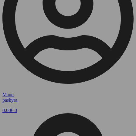
Mano
paskyra
0.00
€
0