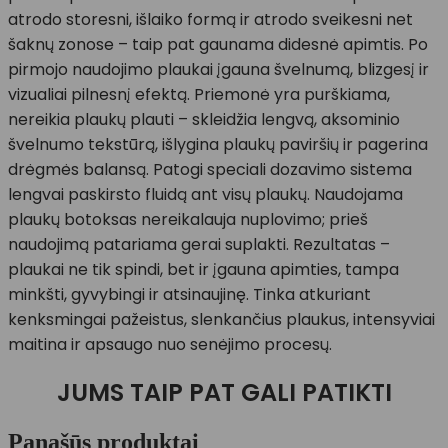
atrodo storesni, išlaiko formą ir atrodo sveikesni net
šaknų zonose – taip pat gaunama didesnė apimtis. Po
pirmojo naudojimo plaukai įgauna švelnumą, blizgesį ir
vizualiai pilnesnį efektą. Priemonė yra purškiama,
nereikia plaukų plauti – skleidžia lengvą, aksominio
švelnumo tekstūrą, išlygina plaukų paviršių ir pagerina
drėgmės balansą. Patogi speciali dozavimo sistema
lengvai paskirsto fluidą ant visų plaukų. Naudojama
plaukų botoksas nereikalauja nuplovimo; prieš
naudojimą patariama gerai suplakti. Rezultatas –
plaukai ne tik spindi, bet ir įgauna apimties, tampa
minkšti, gyvybingi ir atsinaujinę. Tinka atkuriant
kenksmingai pažeistus, slenkančius plaukus, intensyviai
maitina ir apsaugo nuo senėjimo procesų.
JUMS TAIP PAT GALI PATIKTI
Panašūs produktai