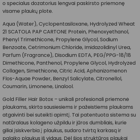
o specialus dozatorius lengvai paskirsto priemonę
visame plaukų plote.
Aqua (Water), Cyclopentasiloxane, Hydrolyzed Wheat
21 SCATOLA PAP CARTONE Protein, Phenoxyethanol,
Phenyl Trimethicone, Propylene Glycol, Sodium
Benzoate, Cetrimonium Chloride, Imidazolidinyl Urea,
Parfum (Fragrance), Disodium EDTA, PEG/PPG-18/18
Dimethicone, Panthenol, Propylene Glycol, Hydrolyzed
Collagen, Simethicone, Citric Acid, Aphanizomenon
Flos-Aquae Powder, Benzyl Salicylate, Citronellol,
Coumarin, Limonene, Linalool.
Gold Filler Hair Botox – unikali profesionali priemonė
plaukams, skirta sausiesiems ir pažeistiems plaukams
atgaivinti bei suteikti apimtį. Tai patentuota sistema su
natūralaus kolageno užpildu ir jūros dumbliais, kurie
giliai įsiskverbia į plaukus, sudaro tvirtą karkasą ir
palaiko plaukus iš vidaus. Dėl šios struktūros plaukai