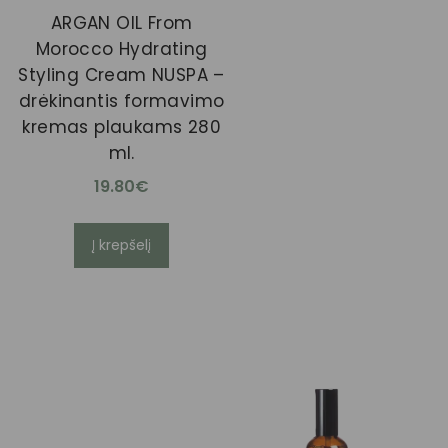
ARGAN OIL From
Morocco Hydrating
Styling Cream NUSPA –
drėkinantis formavimo
kremas plaukams 280
ml.
19.80
€
Į krepšelį