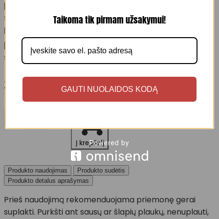
priemonė sausoms ir pažeistoms sruogoms,
suteikianti apimtį, švelnumą ir spindesį.
Taikoma tik pirmam užsakymui!
Purškiama, nereikia plauti – lengvai
paskirstoma, plaukai išlieka nuostabiai minkšti ir
storesni nuo šaknų iki galiukų.
35.00
€
GAUTI NUOLAIDOS KODĄ
-
+
produkto kiekis: SEMI DI LINO Golg Filler Collagen Hair 
Į krepšelį
Produkto naudojimas
Produkto sudėtis
Produkto detalus aprašymas
Prieš naudojimą rekomenduojama priemonę gerai
suplakti. Purkšti ant sausų ar šlapių plaukų, nenuplauti,