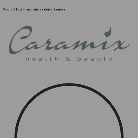
Eiti
Nuo 30 Eur – siuntimas nemokamas
prie
turinio