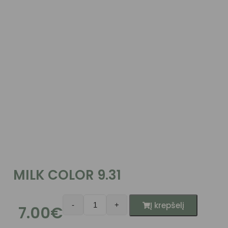
MILK COLOR 9.31
Į krepšelį
-
+
7.00
€