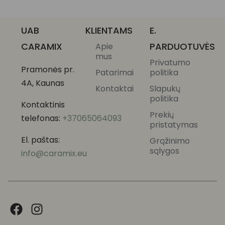
UAB
KLIENTAMS
E.
CARAMIX
PARDUOTUVĖS
Apie
mus
Privatumo
Pramonės pr.
Patarimai
politika
4A, Kaunas
Kontaktai
Slapukų
politika
Kontaktinis
Prekių
telefonas:
+37065064093
pristatymas
El. paštas:
Grąžinimo
sąlygos
info@caramix.eu