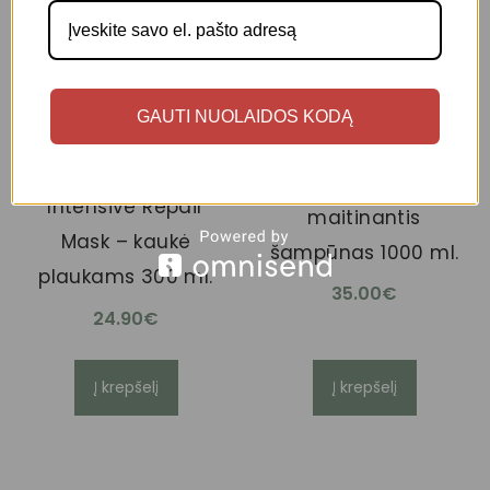
POSA Nutrition
GAUTI NUOLAIDOS KODĄ
MARULA OIL
Moisture Shampoo
DIAMOND EDGE
– drėkinantis
Intensive Repair
maitinantis
Mask – kaukė
šampūnas 1000 ml.
plaukams 300 ml.
35.00
€
24.90
€
Į krepšelį
Į krepšelį