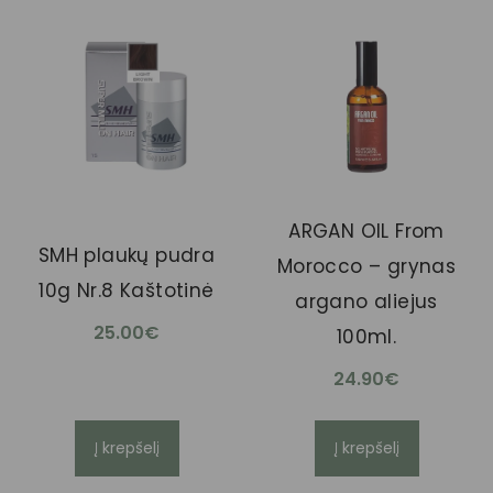
ARGAN OIL From
SMH plaukų pudra
Morocco – grynas
10g Nr.8 Kaštotinė
argano aliejus
25.00
€
100ml.
24.90
€
Į krepšelį
Į krepšelį