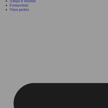
Aliejai ir serumai
Formavimui
Visos prekės