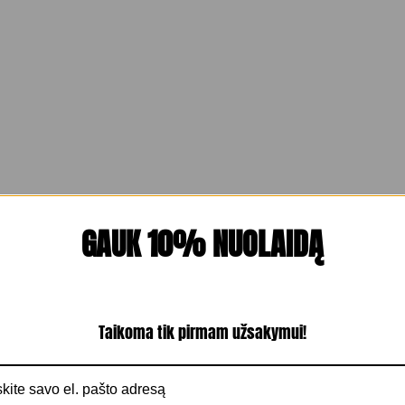
GAUK 10% NUOLAIDĄ
Taikoma tik pirmam užsakymui!