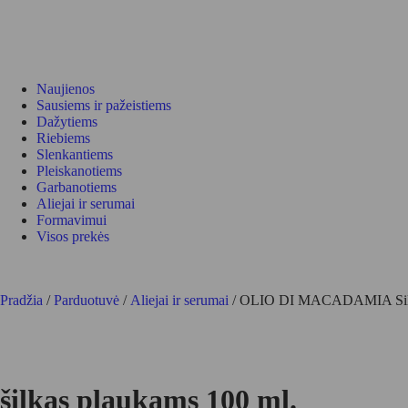
Naujienos
Sausiems ir pažeistiems
Dažytiems
Riebiems
Slenkantiems
Pleiskanotiems
Garbanotiems
Aliejai ir serumai
Formavimui
Visos prekės
Pradžia
/
Parduotuvė
/
Aliejai ir serumai
/ OLIO DI MACADAMIA Silky 
šilkas plaukams 100 ml.