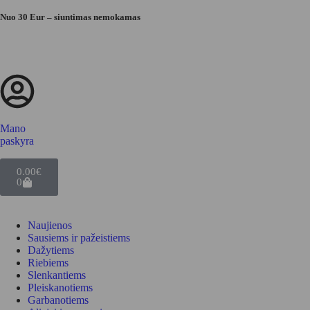
Nuo 30 Eur – siuntimas nemokamas
Mano
paskyra
0.00
€
0
Naujienos
Sausiems ir pažeistiems
Dažytiems
Riebiems
Slenkantiems
Pleiskanotiems
Garbanotiems