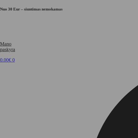
Eiti
prie
Nuo 30 Eur – siuntimas nemokamas
turinio
Mano
paskyra
0.00
€
0