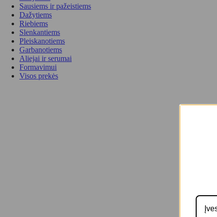
Sausiems ir pažeistiems
Dažytiems
Riebiems
Slenkantiems
Pleiskanotiems
Garbanotiems
Aliejai ir serumai
Formavimui
Visos prekės