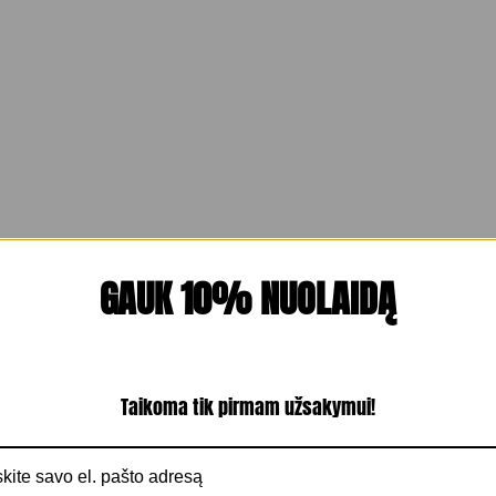
GAUK 10% NUOLAIDĄ
Taikoma tik pirmam užsakymui!