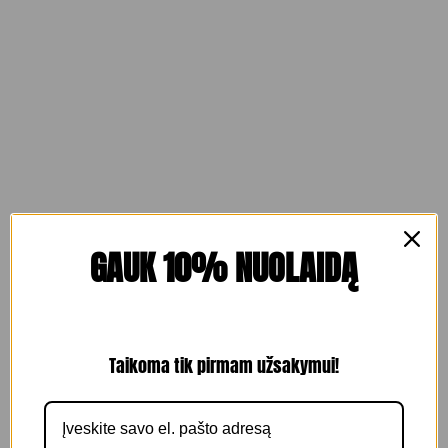
GAUK 10% NUOLAIDĄ
Taikoma tik pirmam užsakymui!
KLERAL HAIRLIFT PROCEDŪRA
Į krepšelį
-
+
65.00
€