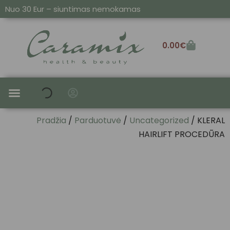
Nuo 30 Eur – siuntimas nemokamas
0.00
€
SAUSIEMS IR PAŽEISTIEMS
ALIEJAI IR SERUMAI
Pradžia
/
Parduotuvė
/
Uncategorized
/ KLERAL
HAIRLIFT PROCEDŪRA