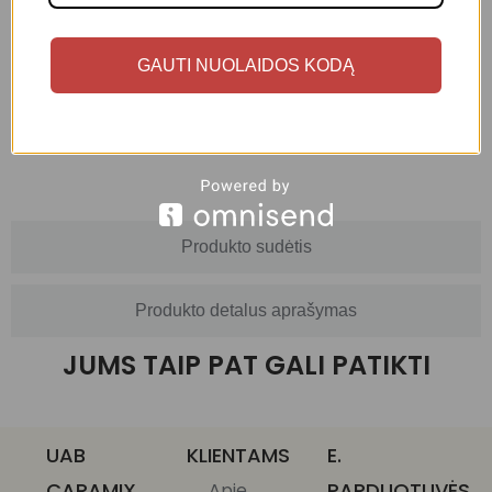
GAUTI NUOLAIDOS KODĄ
Produkto naudojimas
Produkto sudėtis
Produkto detalus aprašymas
JUMS TAIP PAT GALI PATIKTI
UAB
KLIENTAMS
E.
CARAMIX
PARDUOTUVĖS
Apie