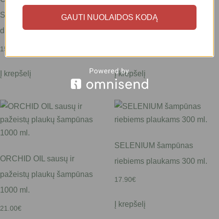
Shampoo – šampūnas
Sensitive – jautriai galvos
GAUTI NUOLAIDOS KODĄ
dažytiems plaukams 1000 ml.
odai 300 ml.
15.70
€
17.00
€
Į krepšelį
Į krepšelį
SELENIUM šampūnas
ORCHID OIL sausų ir
riebiems plaukams 300 ml.
pažeistų plaukų šampūnas
17.90
€
1000 ml.
Į krepšelį
21.00
€