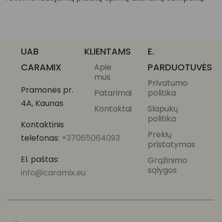
UAB
KLIENTAMS
E.
CARAMIX
PARDUOTUVĖS
Apie
mus
Privatumo
Pramonės pr.
Patarimai
politika
4A, Kaunas
Kontaktai
Slapukų
politika
Kontaktinis
Prekių
telefonas:
+37065064093
pristatymas
El. paštas:
Grąžinimo
sąlygos
info@caramix.eu