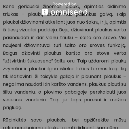
Bene geriausiai žinomas plaukų apimties didinimo
triukas – plaukų džiovinimas palenkus galvą. Taip
plaukai džiovinami atkeliant juos nuo šaknų ir jų apimtis
iš tiesų vizualiai padidėja. Beje, džiovinant plaukus verta
pasinaudoti ir dar vienu triuku – šalto oro srove. Visi
naujesni džiovintuvai turi šalto oro srovės funkciją.
Baigus džiovinti plaukus karšto oro stove verta
“užtvirtinti šukuoseną” šaltu oru. Taip uždaromi plaukų
žvyneliai ir plaukai ilgiau išlieka tokios formos kaip ką
tik išdžiovinti. Ši taisyklė galioja ir plaunant plaukus –
negalima naudoti itin karšto vandens, plaukus plauti su
šiltu vandeniu, o plovimo pabaigoje perskalauti juos
vėsesniu vandeniu. Taip jie taps puresni ir mažiau
prigludę.
Rūpinkitės savo plaukais, bei apžiūrėkite mūsų
rekomenduojamą plaukų apimtį didinantį šampūną: