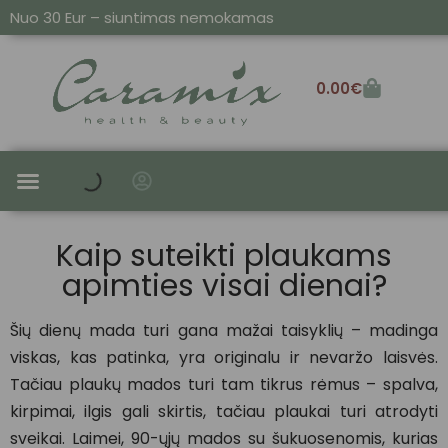
Nuo 30 Eur – siuntimas nemokamas
0.00
€
SAUSIEMS IR PAŽEISTIEMS
ALIEJAI IR SERUMAI
Kaip suteikti plaukams
apimties visai dienai?
Šių dienų mada turi gana mažai taisyklių – madinga
viskas, kas patinka, yra originalu ir nevaržo laisvės.
Tačiau plaukų mados turi tam tikrus rėmus – spalva,
kirpimai, ilgis gali skirtis, tačiau plaukai turi atrodyti
sveikai. Laimei, 90-ųjų mados su šukuosenomis, kurias