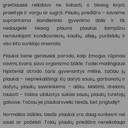
greičiausiai reikdavo ne šukuoti, o tiesiog kirpti,
praeityje ir vargu ar sugrįš. Plaukų priežiūra – savaime
suprantama šiandieninio gyvenimo dalis ir tik
nedaugelis tiesiog plauna plaukus šampūnu
nenaudojant kondicionierių, kaukių, aliejų, purškiklių ir
viso kito sunkiojo arsenalo.
Plaukai bene geriausiai parodo, kaip žmogus rūpinasi
savimi, švara, savo organizmo būkle. Todėl madingiausi
hipsteriai atrodo tarsi gyvenantys miške, tačiau jų
plaukai – nepriekaištingi. Ką daryti sausų, garbanotų ir
dažytų plaukų savininkėms – aišku. Maitinti, drėkinti,
tausoti – tokios užduotys sukasi sausų plaukų turėtojų
galvose. Tačiau jei plaukai
sveiki, tiesūs, bet prigludę?
Normalios būklės, tiesūs plaukai yra daug sunkesni nei
sausi ar pažeisti. Tokių plaukų priežiūra nereikalauja