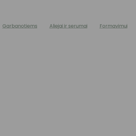
Garbanotiems
Aliejai ir serumai
Formavimui