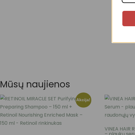
Mūsų naujienos
Akcija!
VINEA HAIR R
– plaukų ser