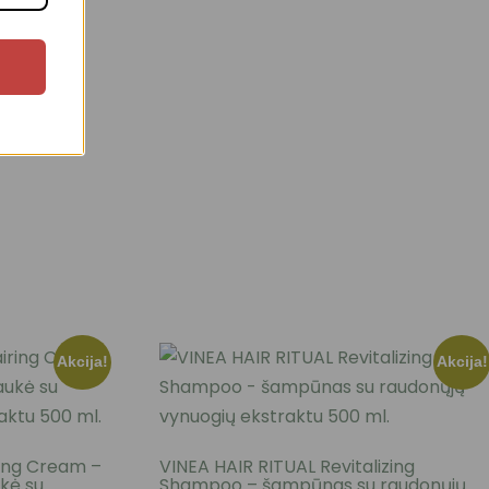
Akcija!
Akcija!
ring Cream –
VINEA HAIR RITUAL Revitalizing
kė su
Shampoo – šampūnas su raudonųjų