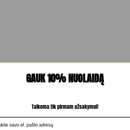
GAUK 10% NUOLAIDĄ
Taikoma tik pirmam užsakymui!