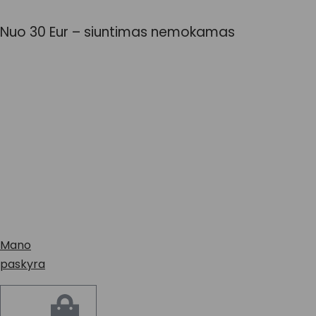
Eiti
prie
Nuo 30 Eur – siuntimas nemokamas
turinio
Mano
paskyra