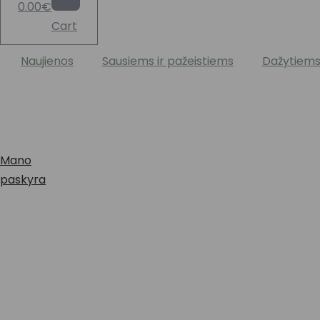
0.00
€
Cart
Naujienos
Sausiems ir pažeistiems
Dažytiem
Mano
paskyra