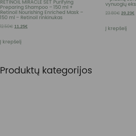
RETINOIL MIRACLE SET Purifying
vynuogių eks
Preparing Shampoo – 150 ml +
Retinoil Nourishing Enriched Mask –
23.80
€
Origina
20.23
€
150 ml – Retinoil rinkinukas
price
12.50
€
Original
Current
11.25
€
Į krepšelį
was:
i
price
price
23.80€
Į krepšelį
was:
is:
12.50€.
11.25€.
Produktų kategorijos