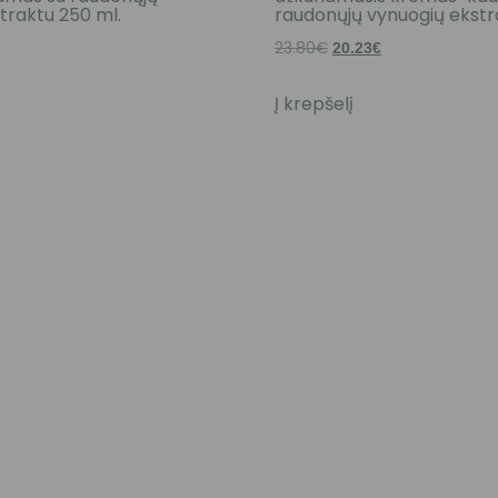
traktu 250 ml.
raudonųjų vynuogių ekstr
l
Current
23.80
€
Original
Current
20.23
€
price
price
price
Į krepšelį
s:
was:
is:
.
20.23€.
23.80€.
20.23€.