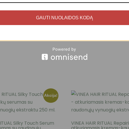
GAUTI NUOLAIDOS KODĄ
Akcija!
ITUAL Silky Touch Serum
VINEA HAIR RITUAL Repai
umas su raudonųjų
atkuriamasis kremas-kau