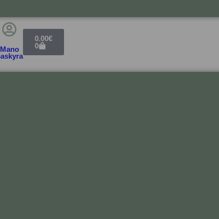
0.00
€
0
Mano
askyra