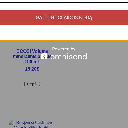
GAUTI NUOLAIDOS KODĄ
BCOSI Volume
mineralinis aliejus
150 ml.
19.20
€
Į krepšelį