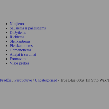
Naujienos
Sausiems ir pažeistiems
Dažytiems
Riebiems
Slenkantiems
Pleiskanotiems
Garbanotiems
Aliejai ir serumai
Formavimui
Visos prekės
Pradžia
/
Parduotuvė
/
Uncategorized
/ True Blue 800g Tin Strip Wax