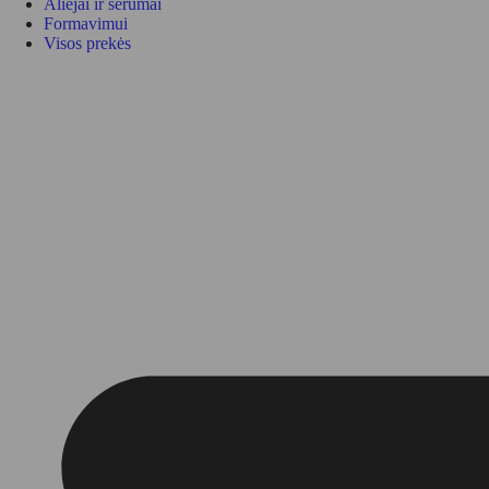
Aliejai ir serumai
Formavimui
Visos prekės