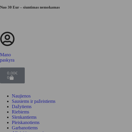
Nuo 30 Eur – siuntimas nemokamas
Mano
paskyra
0.00
€
0
Naujienos
Sausiems ir pažeistiems
Dažytiems
Riebiems
Slenkantiems
Pleiskanotiems
Garbanotiems