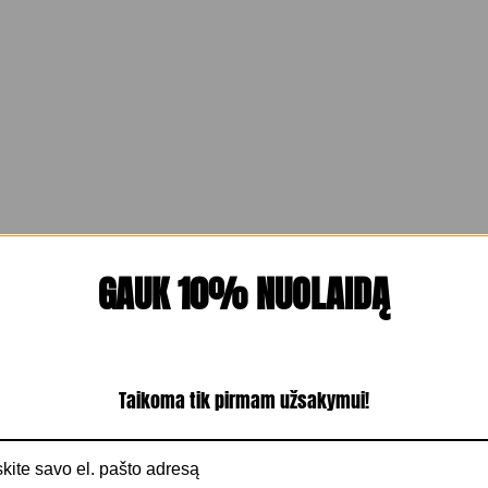
GAUK 10% NUOLAIDĄ
Taikoma tik pirmam užsakymui!