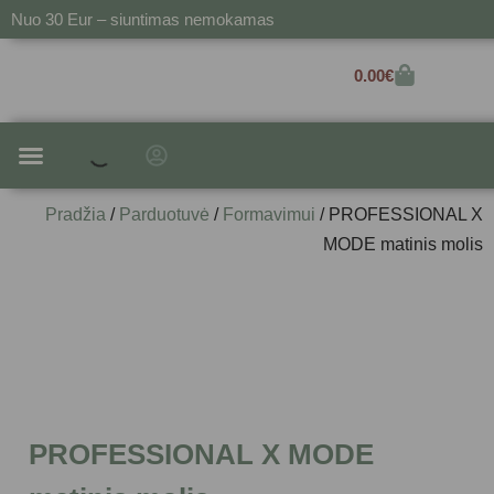
Nuo 30 Eur – siuntimas nemokamas
0.00
€
SAUSIEMS IR PAŽEISTIEMS
ALIEJAI IR SERUMAI
Pradžia
/
Parduotuvė
/
Formavimui
/ PROFESSIONAL X
MODE matinis molis
PROFESSIONAL X MODE