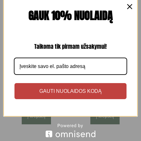
Akcija!
Akcija!
GAUK 10% NUOLAIDĄ
BCOSI Golden Glow
BCOSI Golden Glow
Taikoma tik pirmam užsakymui!
After Sun Styling
After Sun rinkinys +
Milk10 IN 1 –
paplūdimio
formavimo pienelis su
rankšluostis dovanų
peptidais 150ml.
51.00
€
35.70
€
GAUTI NUOLAIDOS KODĄ
20.60
€
14.42
€
Į krepšelį
Į krepšelį