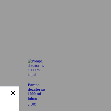
Pompa
dozatorius
1000 ml
talpai
2.50
€