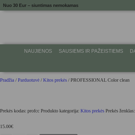
Nuo 30 Eur – siuntimas nemokamas
NAUJIENOS
SAUSIEMS IR PAŽEISTIEMS
D
Pradžia
/
Parduotuvė
/
Kitos prekės
/ PROFESSIONAL Color clean
Prekės kodas:
profcc
Produkto kategorija:
Kitos prekės
Prekės ženklas
15.00
€