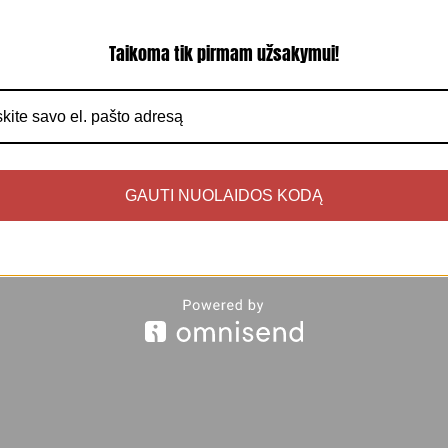
12.00
€
Taikoma tik pirmam užsakymui!
Į krepšelį
GAUTI NUOLAIDOS KODĄ