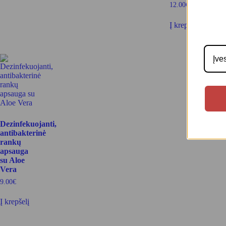
12.00
€
Į krepšelį
Dezinfekuojanti,
antibakterinė
rankų
apsauga
su Aloe
Vera
9.00
€
Į krepšelį