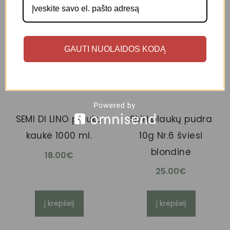
GAUTI NUOLAIDOS KODĄ
SMH plaukų pudra
SEMI DI LINO plaukų
10g Nr.6 šviesi
kaukė 1000 ml.
blondinė
18.00
€
25.00
€
Į krepšelį
Į krepšelį