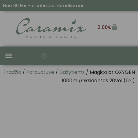
Nuo 30 Eur – siuntimas nemokamas
0.00
€
SAUSIEMS IR PAŽEISTIEMS
ALIEJAI IR SERUMAI
Pradžia
/
Parduotuvė
/
Dažytiems
/ Magicolor OXYGEN
1000ml/Oksidantas 20vol (6%)