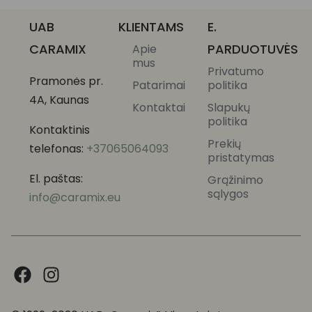
UAB
KLIENTAMS
E.
CARAMIX
PARDUOTUVĖS
Apie
mus
Privatumo
Pramonės pr.
Patarimai
politika
4A, Kaunas
Kontaktai
Slapukų
politika
Kontaktinis
Prekių
telefonas:
+37065064093
pristatymas
El. paštas:
Grąžinimo
sąlygos
info@caramix.eu