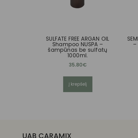
SULFATE FREE ARGAN OIL
SEMI
Shampoo NUSPA –
– 
šampūnas be sulfatų
1000ml.
35.80
€
Į krepšelį
UAB CARAMIX