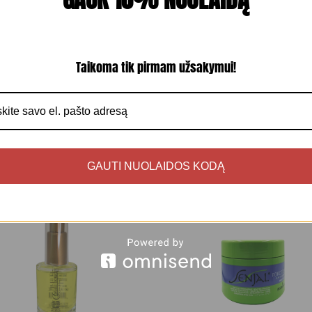
Taikoma tik pirmam užsakymui!
audojimas
Produkto sudėtis
Produkto detalu
JUMS TAIP PAT GALI PATIKTI
GAUTI NUOLAIDOS KODĄ