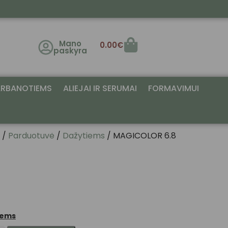
Mano
0.00
€
paskyra
RBANOTIEMS
ALIEJAI IR SERUMAI
FORMAVIMUI
/
Parduotuvė
/
Dažytiems
/ MAGICOLOR 6.8
iems