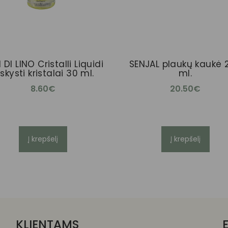
 DI LINO Cristalli Liquidi
SENJAL plaukų kaukė 
skysti kristalai 30 ml.
ml.
8.60
€
20.50
€
Į krepšelį
Į krepšelį
KLIENTAMS