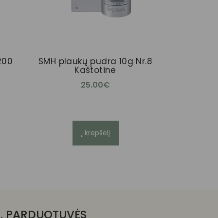
200
SMH plaukų pudra 10g Nr.8
Kaštotinė
25.00
€
Į krepšelį
E. PARDUOTUVĖS