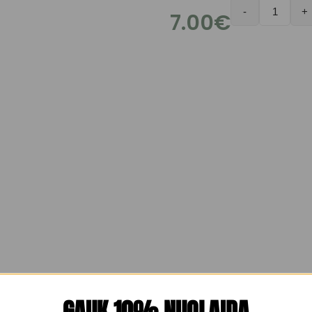
-
+
7.00
€
GAUK 10% NUOLAIDĄ