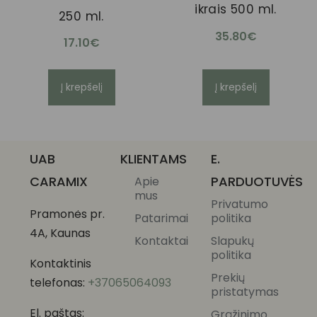
ikrais 500 ml.
250 ml.
35.80
€
17.10
€
Į krepšelį
Į krepšelį
UAB
KLIENTAMS
E.
CARAMIX
PARDUOTUVĖS
Apie
mus
Privatumo
Pramonės pr.
Patarimai
politika
4A, Kaunas
Kontaktai
Slapukų
politika
Kontaktinis
Prekių
telefonas:
+37065064093
pristatymas
El. paštas:
Grąžinimo