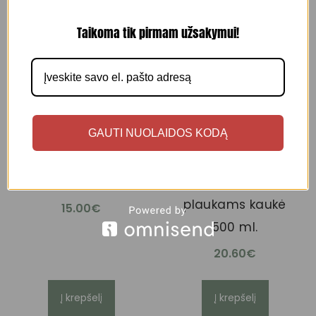
Taikoma tik pirmam užsakymui!
PROFESSIONAL
PROFESSIONAL
HAIRGENIE Perfect
HAIRGENIE Volume
GAUTI NUOLAIDOS KODĄ
Curl Mask – kaukė
Boost Mask –
garbanotiems
ploniems ir
plaukams 250 ml.
prigludusiems
plaukams kaukė
15.00
€
500 ml.
20.60
€
Į krepšelį
Į krepšelį