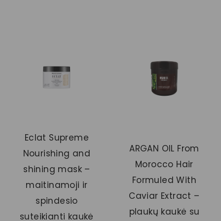
Eclat Supreme
ARGAN OIL From
Nourishing and
Morocco Hair
shining mask –
Formuled With
maitinamoji ir
Caviar Extract –
spindesio
plaukų kaukė su
suteikianti kaukė