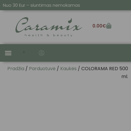
Nuo 30 Eur – siuntimas nemokamas
0.00
€
SAUSIEMS IR PAŽEISTIEMS
ALIEJAI IR SERUMAI
Pradžia
/
Parduotuvė
/
Kaukės
/ COLORAMA RED 500
ml.